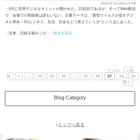
2020.07.12 (日)4:13 PM
・6月に世界デジタルサミットが開かれた。22回目であるが、すべてWeb配信
で、会場での視聴者は誰もいない。主要テーマは、”新型ウイルスが促すデジ
タル革命～5Gビジネス、生活、社会をどう変えていくか“という点にあった。
・従来、日経主催のこの･･･
続きを見る
57 / 114
« 先
頭
«
...
10
20
30
...
55
56
57
58
59
後 »
Blog Category
>
トップへ戻る