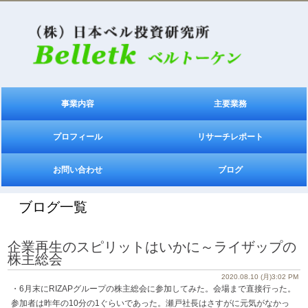
事業内容
主要業務
プロフィール
リサーチレポート
お問い合わせ
ブログ
ブログ一覧
企業再生のスピリットはいかに～ライザップの
株主総会
2020.08.10 (月)3:02 PM
・6月末にRIZAPグループの株主総会に参加してみた。会場まで直接行った。
参加者は昨年の10分の1ぐらいであった。瀬戸社長はさすがに元気がなかっ