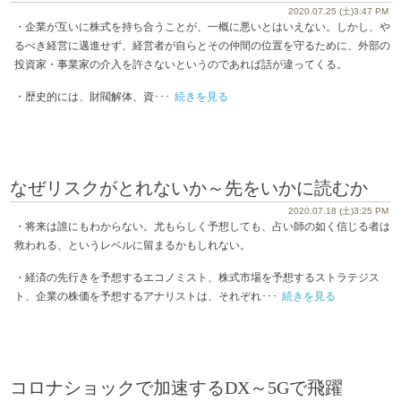
2020.07.25 (土)3:47 PM
・企業が互いに株式を持ち合うことが、一概に悪いとはいえない。しかし、や
るべき経営に邁進せず、経営者が自らとその仲間の位置を守るために、外部の
投資家・事業家の介入を許さないというのであれば話が違ってくる。
・歴史的には、財閥解体、資･･･
続きを見る
なぜリスクがとれないか～先をいかに読むか
2020.07.18 (土)3:25 PM
・将来は誰にもわからない。尤もらしく予想しても、占い師の如く信じる者は
救われる、というレベルに留まるかもしれない。
・経済の先行きを予想するエコノミスト、株式市場を予想するストラテジス
ト、企業の株価を予想するアナリストは、それぞれ･･･
続きを見る
コロナショックで加速するDX～5Gで飛躍